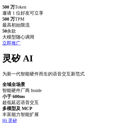
500 万
Token
邀请 1 位好友可立享
500 万
TPM
最高初始限流
50
余款
大模型随心调用
立即推广
灵矽 AI
为新一代智能硬件而生的语音交互新范式
全域全场景
智能硬件厂商 Inside
小于 600ms
超低延迟语音交互
多模型及 MCP
丰富能力智能扩展
Hi 灵矽