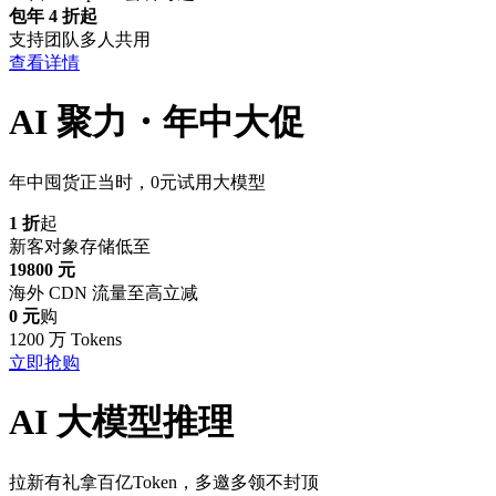
包年 4 折起
支持团队多人共用
查看详情
AI 聚力・年中大促
年中囤货正当时，0元试用大模型
1 折
起
新客对象存储低至
19800 元
海外 CDN 流量至高立减
0 元
购
1200 万 Tokens
立即抢购
AI 大模型推理
拉新有礼拿百亿Token，多邀多领不封顶