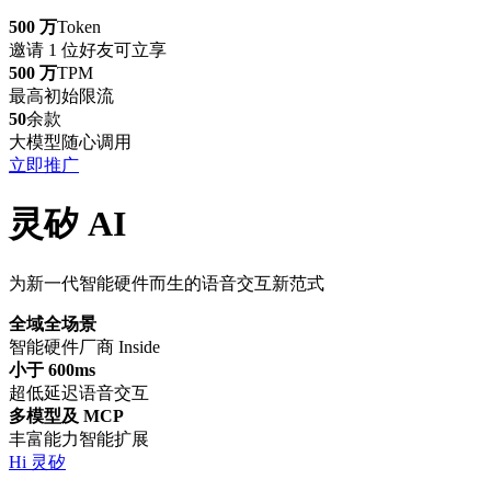
500 万
Token
邀请 1 位好友可立享
500 万
TPM
最高初始限流
50
余款
大模型随心调用
立即推广
灵矽 AI
为新一代智能硬件而生的语音交互新范式
全域全场景
智能硬件厂商 Inside
小于 600ms
超低延迟语音交互
多模型及 MCP
丰富能力智能扩展
Hi 灵矽