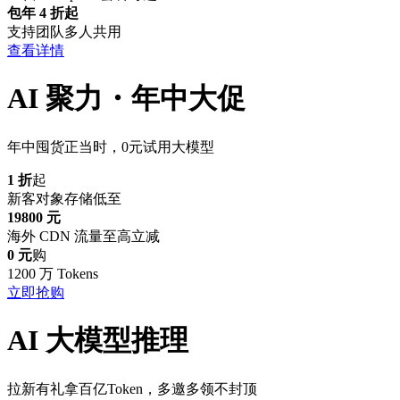
包年 4 折起
支持团队多人共用
查看详情
AI 聚力・年中大促
年中囤货正当时，0元试用大模型
1 折
起
新客对象存储低至
19800 元
海外 CDN 流量至高立减
0 元
购
1200 万 Tokens
立即抢购
AI 大模型推理
拉新有礼拿百亿Token，多邀多领不封顶