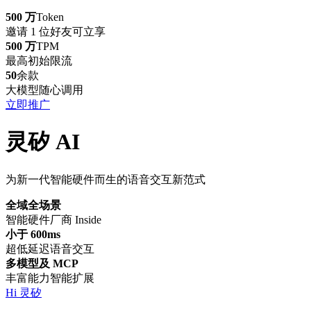
500 万
Token
邀请 1 位好友可立享
500 万
TPM
最高初始限流
50
余款
大模型随心调用
立即推广
灵矽 AI
为新一代智能硬件而生的语音交互新范式
全域全场景
智能硬件厂商 Inside
小于 600ms
超低延迟语音交互
多模型及 MCP
丰富能力智能扩展
Hi 灵矽