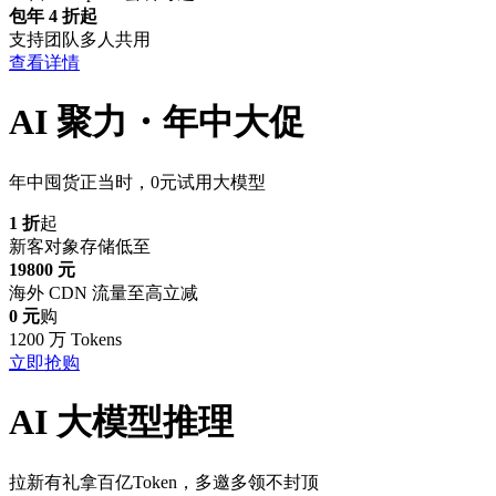
包年 4 折起
支持团队多人共用
查看详情
AI 聚力・年中大促
年中囤货正当时，0元试用大模型
1 折
起
新客对象存储低至
19800 元
海外 CDN 流量至高立减
0 元
购
1200 万 Tokens
立即抢购
AI 大模型推理
拉新有礼拿百亿Token，多邀多领不封顶