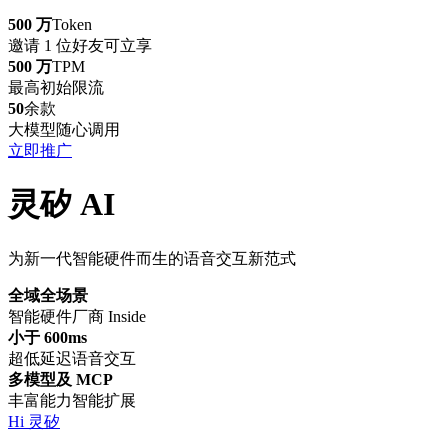
500 万
Token
邀请 1 位好友可立享
500 万
TPM
最高初始限流
50
余款
大模型随心调用
立即推广
灵矽 AI
为新一代智能硬件而生的语音交互新范式
全域全场景
智能硬件厂商 Inside
小于 600ms
超低延迟语音交互
多模型及 MCP
丰富能力智能扩展
Hi 灵矽