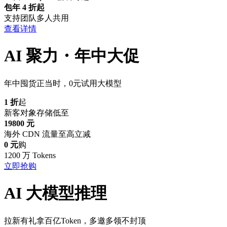
包年 4 折起
支持团队多人共用
查看详情
AI 聚力・年中大促
年中囤货正当时，0元试用大模型
1 折
起
新客对象存储低至
19800 元
海外 CDN 流量至高立减
0 元
购
1200 万 Tokens
立即抢购
AI 大模型推理
拉新有礼拿百亿Token，多邀多领不封顶