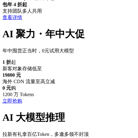
包年 4 折起
支持团队多人共用
查看详情
AI 聚力・年中大促
年中囤货正当时，0元试用大模型
1 折
起
新客对象存储低至
19800 元
海外 CDN 流量至高立减
0 元
购
1200 万 Tokens
立即抢购
AI 大模型推理
拉新有礼拿百亿Token，多邀多领不封顶