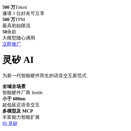
500 万
Token
邀请 1 位好友可立享
500 万
TPM
最高初始限流
50
余款
大模型随心调用
立即推广
灵矽 AI
为新一代智能硬件而生的语音交互新范式
全域全场景
智能硬件厂商 Inside
小于 600ms
超低延迟语音交互
多模型及 MCP
丰富能力智能扩展
Hi 灵矽