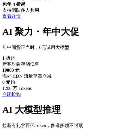
包年 4 折起
支持团队多人共用
查看详情
AI 聚力・年中大促
年中囤货正当时，0元试用大模型
1 折
起
新客对象存储低至
19800 元
海外 CDN 流量至高立减
0 元
购
1200 万 Tokens
立即抢购
AI 大模型推理
拉新有礼拿百亿Token，多邀多领不封顶