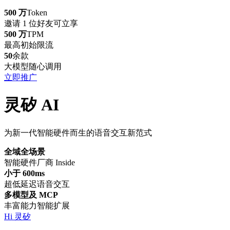
500 万
Token
邀请 1 位好友可立享
500 万
TPM
最高初始限流
50
余款
大模型随心调用
立即推广
灵矽 AI
为新一代智能硬件而生的语音交互新范式
全域全场景
智能硬件厂商 Inside
小于 600ms
超低延迟语音交互
多模型及 MCP
丰富能力智能扩展
Hi 灵矽