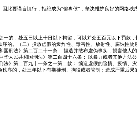
，因此要谨言慎行，拒绝成为“键盘侠”，坚决维护良好的网络秩
为之一的，处五日以上十日以下拘留，可以并处五百元以下罚款，
秩序的。（二）投放虚假的爆炸性、毒害性、放射性、腐蚀性物
和国刑法》第二百二十一条： 捏造并散布虚伪事实，损害他人
中华人民共和国刑法》第二百四十六条： 以暴力或者其他方法
刑法》第二百九十一条之一第二款： 编造虚假的险情、疫情、
会秩序的，处三年以下有期徒刑、拘役或者管制；造成严重后果