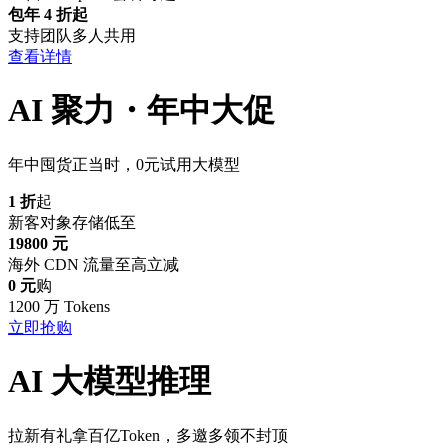
包年 4 折起
支持团队多人共用
查看详情
AI 聚力・年中大促
年中囤货正当时，0元试用大模型
1 折
起
新客对象存储低至
19800 元
海外 CDN 流量至高立减
0 元
购
1200 万 Tokens
立即抢购
AI 大模型推理
拉新有礼拿百亿Token，多邀多领不封顶