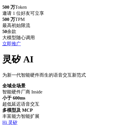
500 万
Token
邀请 1 位好友可立享
500 万
TPM
最高初始限流
50
余款
大模型随心调用
立即推广
灵矽 AI
为新一代智能硬件而生的语音交互新范式
全域全场景
智能硬件厂商 Inside
小于 600ms
超低延迟语音交互
多模型及 MCP
丰富能力智能扩展
Hi 灵矽