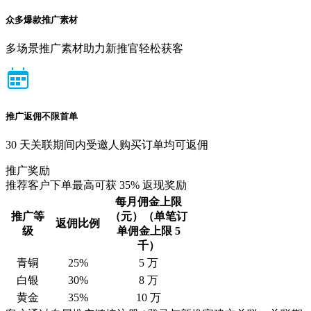
众多爆款推广素材
多场景推广素材助力新推官轻松获客
推广返佣不限首单
30 天关联期间内受邀人购买订单均可返佣
推广奖励
推荐客户下单最高可获 35% 返现奖励
每月佣金上限
推广等
（元）
（单笔订
返佣比例
级
单佣金上限 5
千）
青铜
25%
5 万
白银
30%
8 万
黄金
35%
10 万