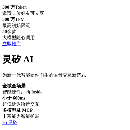
500 万
Token
邀请 1 位好友可立享
500 万
TPM
最高初始限流
50
余款
大模型随心调用
立即推广
灵矽 AI
为新一代智能硬件而生的语音交互新范式
全域全场景
智能硬件厂商 Inside
小于 600ms
超低延迟语音交互
多模型及 MCP
丰富能力智能扩展
Hi 灵矽