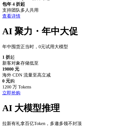
包年 4 折起
支持团队多人共用
查看详情
AI 聚力・年中大促
年中囤货正当时，0元试用大模型
1 折
起
新客对象存储低至
19800 元
海外 CDN 流量至高立减
0 元
购
1200 万 Tokens
立即抢购
AI 大模型推理
拉新有礼拿百亿Token，多邀多领不封顶