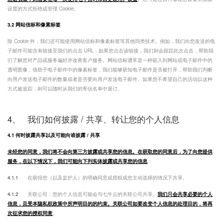
设置的方式拒绝或管理 Cookie。
3.2 网站信标和像素标签
除 Cookie 外，我们还可能使用网站信标和像素标签等其他同类技术。例如，我们向您发送的电
子邮件可能含有链接至我们的点击 URL，如果您点击该链接，我们则会跟踪此次点击，帮助我
们了解您对产品或服务偏好并改善客户服务。网站信标通常是一种嵌入到网站或电子邮件中的
透明图像，借助于电子邮件中的像素标签，我们能够获知电子邮件是否被打开，帮助我们判断
向用户发送电子邮件的数量或者是否要向用户发送电子邮件。如果您不希望自己的活动以这种
方式被追踪，则可以随时从我们的寄信名单中退订。
4、
我们如何披露 / 共享、转让您的个人信息
4.1 何时披露共享以及可能向谁披露 / 共享
未经您的同意，我们将不会向第三方披露或共享您的信息。在获取您的同意后，为了向您提供
服务，在以下情况下，我们可能向下列实体披露或共享您的信息
：
4.1.1
在获得您（以及监护人）的明确同意或授权或您主动选择的情况下共享。
4.1.2
关联公司：您的个人信息可能会与七牛云的关联公司共享。
我们只会共享必要的个人
信息，且受本隐私权政策中所声明目的的约束。关联公司如要改变个人信息的处理目的，将再
次征求您的授权同意
。