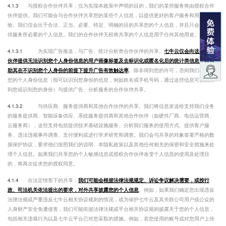
4.1.3
与授权合作伙伴共享：仅为实现本政策中声明的目的，我们的某些服务将由授权合作
伙伴提供。我们可能会与合作伙伴共享您的某些个人信息，以提供更好的客户服务和用户体
验。我们仅会出于合法、正当、必要、特定、明确的目的共享您的个人信息，并且只会共享提
供服务所必要的个人信息。我们的合作伙伴无权将共享的个人信息用于任何其他用途。
4.1.3.1
为实现广告推送，与广告、统计分析类合作伙伴的共享。
七牛云仅会向这些合作
伙伴提供无法识别您个人身份信息的用户画像标签及去标识化或匿名化后的统计类信息，以帮
助其在不识别您个人身份的前提下提升广告有效触达率
。除非得到您的许可，否则我们不会将
您的个人身份信息（指可以识别您身份的信息，例如姓名或手机号码，通过这些信息可以联系
到您或识别您的身份）与提供广告、分析服务的合作伙伴共享。
4.1.3.2
与供应商、服务提供商和其他合作伙伴的共享。我们将信息发送给支持我们业务
的服务提供商、智能设备供应、系统服务提供商和其他合作伙伴（如硬件厂商、电信运营商、
云服务商），这些支持包括提供技术基础设施服务、分析我们服务的使用方式、提供客户服
务、违法违规事件调查、支付便利或进行学术研究和调查。我们会与共享的对象签署严格的数
据保护协议，要求他们按照我们的说明、本隐私政策以及其他任何相关的保密和安全措施来处
理个人信息。如果我们共享您的个人敏感信息或授权合作伙伴改变个人信息的使用及处理目
的，将再次征求您的授权同意。
4.1.4
在法定情形下的共享：
我们可能会根据法律法规规定、诉讼争议解决需要，或按行
政、司法机关依法提出的要求，对外共享披露您的个人信息
。例如，如果我们确定您出现违反
法律法规或严重违反七牛云相关协议规则的情况，或为保护七牛云及其关联公司用户或公众的
人身财产安全免遭侵害，我们可能依据法律法规或平台相关协议规则披露关于您的个人信息，
包括相关违规行为以及七牛云平台已对您采取的措施。例如，若您使用的账号或对您用户上传