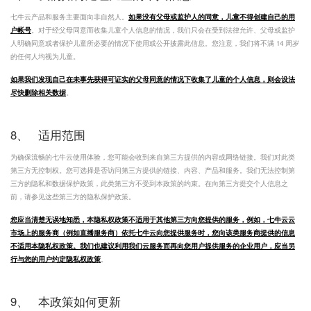
七牛云产品和服务主要面向非自然人。
如果没有父母或监护人的同意，儿童不得创建自己的用
户帐号
。对于经父母同意而收集儿童个人信息的情况，我们只会在受到法律允许、父母或监护
人明确同意或者保护儿童所必要的情况下使用或公开披露此信息。您注意，我们将不满 14 周岁
的任何人均视为儿童。
如果我们发现自己在未事先获得可证实的父母同意的情况下收集了儿童的个人信息，则会设法
尽快删除相关数据
。
8、
适用范围
为确保流畅的七牛云使用体验，您可能会收到来自第三方提供的内容或网络链接。我们对此类
第三方无控制权。您可选择是否访问第三方提供的链接、内容、产品和服务。我们无法控制第
三方的隐私和数据保护政策，此类第三方不受到本政策的约束。在向第三方提交个人信息之
前，请参见这些第三方的隐私保护政策。
您应当清楚无误地知悉，本隐私权政策不适用于其他第三方向您提供的服务，例如，七牛云云
市场上的服务商（例如直播服务商）依托七牛云向您提供服务时，您向该类服务商提供的信息
不适用本隐私权政策。我们也建议利用我们云服务而再向您用户提供服务的企业用户，应当另
行与您的用户约定隐私权政策
。
9、
本政策如何更新