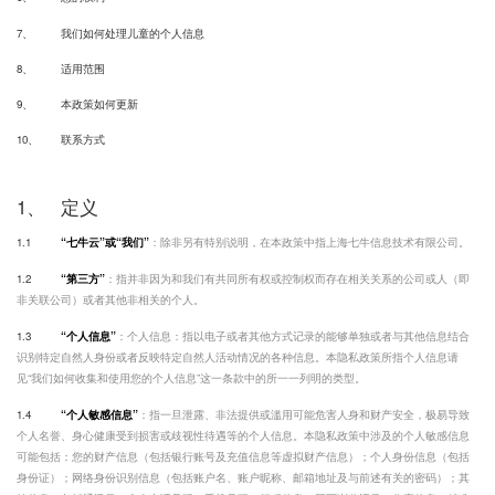
7、
我们如何处理儿童的个人信息
8、
适用范围
9、
本政策如何更新
10、
联系方式
1、
定义
1.1
“七牛云”或“我们”
：除非另有特别说明，在本政策中指上海七牛信息技术有限公司。
1.2
“第三方”
：指并非因为和我们有共同所有权或控制权而存在相关关系的公司或人（即
非关联公司）或者其他非相关的个人。
1.3
“个人信息”
：个人信息：指以电子或者其他方式记录的能够单独或者与其他信息结合
识别特定自然人身份或者反映特定自然人活动情况的各种信息。本隐私政策所指个人信息请
见“我们如何收集和使用您的个人信息”这一条款中的所一一列明的类型。
1.4
“个人敏感信息”
：指一旦泄露、非法提供或滥用可能危害人身和财产安全，极易导致
个人名誉、身心健康受到损害或歧视性待遇等的个人信息。本隐私政策中涉及的个人敏感信息
可能包括：您的财产信息（包括银行账号及充值信息等虚拟财产信息）；个人身份信息（包括
身份证）；网络身份识别信息（包括账户名、账户昵称、邮箱地址及与前述有关的密码）；其