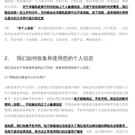
他信息（包括通讯录、个人电话号码、手机号码、行程信息、网页浏览记录、住宿信息、精准
定位信息）。
对于本隐私政策中列示的如上个人敏感信息，为便于您在阅读时有所警觉，我们
除在此统一定义并列示外，另仍然会在本隐私政策中以字体加粗、加下划线，或单独指出等突
出显示的方式再行提示您注意
。
1.5
“非个人信息”
：指不能识别或关联个人的信息。包括匿名化信息（不可复原），以及
作为企业用户中业已由相关主管部门公示披露的全部非个人信息（例如企业联系地址、联系方
式、营业年限、企业规模、从事行业、主营业务、主要产品、网站域名等）。
2、
我们如何收集和使用您的个人信息
我们仅会出于本政策所述的以下目的，收集和使用您的个人信息：
2.1 帮助您注册成为七牛云用户
为助您成为七牛云用户，以便我们为您提供注册用户服务（例如成为注册用户后即可登陆个人
中心查看各类信息，或有资格参与优惠政策等用户活动），您将通过七牛云中的注册页面注册
帐号。您在注册帐号的过程中，您会向我们直接提供
电子邮箱地址、手机号码、您设定的账号
密码（加密）、手机验证码之个人敏感信息
，您提供的电子邮箱在注册成功后将作为您之后登
陆我们服务的登录账号，并且我们使用电子邮箱地址、手机号码这类个人信息发送验证码信息
以供您提交验证身份是否有效以及进行密码找回。
您知悉，我们收集手机号码、电子邮箱地址信息是为了满足相关法律法规的网络实名制要求，
若您不提供这类信息，将无法正常使用我们的注册用户服务
。当然，在注册过程中，您也可以