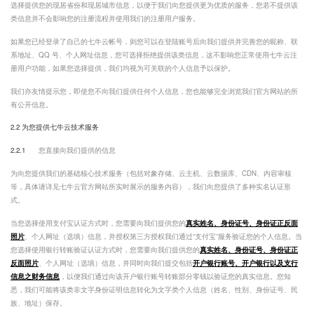
选择提供您的现居省份和现居城市信息，以便于我们向您提供更为优质的服务，您若不提供该
类信息并不会影响您的注册流程并使用我们的注册用户服务。
如果您已经登录了自己的七牛云帐号，则您可以在登陆账号后向我们提供并完善您的昵称、联
系地址、QQ 号、个人网址信息，您可选择拒绝提供该类信息，这不影响您正常使用七牛云注
册用户功能，如果您选择提供，我们均视为可关联的个人信息予以保护。
我们亦友情提示您，即使您不向我们提供任何个人信息，您也能够完全浏览我们官方网站的所
有公开信息。
2.2 为您提供七牛云技术服务
2.2.1
您直接向我们提供的信息
为向您提供我们的基础核心技术服务（包括对象存储、云主机、云数据库、CDN、内容审核
等，具体请详见七牛云官方网站所实时展示的服务内容），我们向您提供了多种实名认证形
式。
当您选择使用支付宝认证方式时，您需要向我们提供您的
真实姓名、身份证号、身份证正反面
照片
、个人网址（选填）信息，并授权第三方授权我们通过“支付宝”服务验证您的个人信息。当
您选择使用银行转账验证认证方式时，您需要向我们提供您的
真实姓名、身份证号、身份证正
反面照片
、个人网址（选填）信息，并同时向我们提交包括
开户银行账号、开户银行以及支行
信息之财务信息
，以便我们通过向该开户银行账号转账部分零钱以验证您的真实信息。您知
悉，我们可能将该类非文字身份证明信息转化为文字类个人信息（姓名、性别、身份证号、民
族、地址）保存。