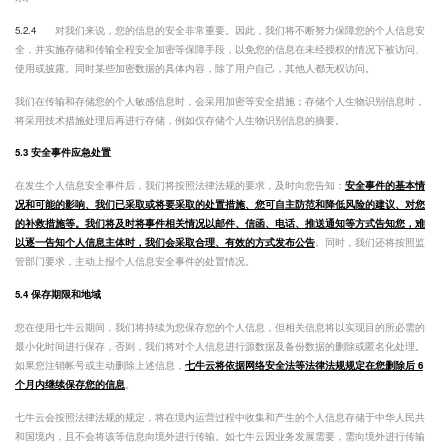
5.2.4
对我们来说，您的信息的安全非常重要。因此，我们将不断努力保障您的个人信息安
全，并实施存储和传输全程安全加密等保障手段，以免您的信息在未经授权的情况下被访问、
使用或披露。同时某些加密数据的具体内容，除了用户自己，其他人都无权访问。
我们在传输和存储您的个人敏感信息时，会采用加密等安全措施；存储个人生物识别信息时，
将采用技术措施处理后再进行存储，例如仅存储个人生物识别信息的摘要。
5.3 安全事件应急处置
在发生个人信息安全事件后，我们将按照法律法规的要求，及时向您告知：
安全事件的基本情
况和可能的影响、我们已采取或将要采取的处置措施、您可自主防范和降低风险的建议、对您
的补救措施等。我们将及时将事件相关情况以邮件、信函、电话、推送通知等方式告知您，难
以逐一告知个人信息主体时，我们会采取合理、有效的方式发布公告
。同时，我们还将按照监
管部门要求，主动上报个人信息安全事件的处置情况。
5.4 保存期限和地域
您在使用七牛云期间，我们将持续为您保存您的个人信息，但相关信息将以实现目的所必需的
最小化时间进行保存，否则，我们将对个人信息进行源数据及备份数据的删除或匿名化处理。
如果您注销帐号或主动删除上述信息，
七牛云将依据网络安全法等法律法规规定在您删除后 6
个月内继续保存您的信息
。
七牛云会按照法律法规的规定，将在境内运营过程中收集和产生的个人信息存储于中华人民共
和国境内，且不会将该等信息向境外进行传输。如七牛云因业务发展需要，需向境外进行传输