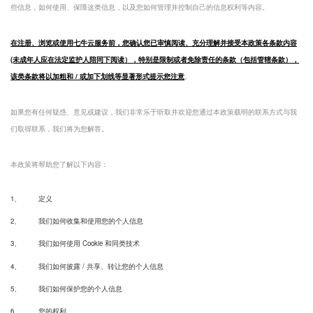
些信息，如何使用、保障这类信息，以及您如何管理并控制自己的信息权利等内容。
在注册、浏览或使用七牛云服务前，您确认您已审慎阅读、充分理解并接受本政策各条款内容
(未成年人应在法定监护人陪同下阅读），特别是限制或者免除责任的条款（包括管辖条款），
该类条款将以加粗和 / 或加下划线等显著形式提示您注意
。
如果您有任何疑惑、意见或建议，我们非常乐于听取并欢迎您通过本政策载明的联系方式与我
们取得联系，我们将为您解答。
本政策将帮助您了解以下内容：
1、
定义
2、
我们如何收集和使用您的个人信息
3、
我们如何使用 Cookie 和同类技术
4、
我们如何披露 / 共享、转让您的个人信息
5、
我们如何保护您的个人信息
6、
您的权利