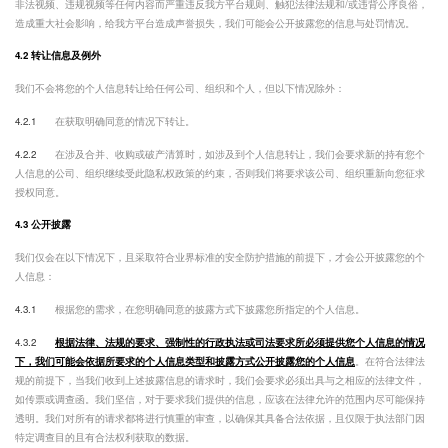
非法视频、违规视频等任何内容而严重违反我方平台规则、触犯法律法规和/或违背公序良俗，
造成重大社会影响，给我方平台造成声誉损失，我们可能会公开披露您的信息与处罚情况。
4.2 转让信息及例外
我们不会将您的个人信息转让给任何公司、组织和个人，但以下情况除外：
4.2.1
在获取明确同意的情况下转让。
4.2.2
在涉及合并、收购或破产清算时，如涉及到个人信息转让，我们会要求新的持有您个
人信息的公司、组织继续受此隐私权政策的约束，否则我们将要求该公司、组织重新向您征求
授权同意。
4.3 公开披露
我们仅会在以下情况下，且采取符合业界标准的安全防护措施的前提下，才会公开披露您的个
人信息：
4.3.1
根据您的需求，在您明确同意的披露方式下披露您所指定的个人信息。
4.3.2
根据法律、法规的要求、强制性的行政执法或司法要求所必须提供您个人信息的情况
下，我们可能会依据所要求的个人信息类型和披露方式公开披露您的个人信息
。在符合法律法
规的前提下，当我们收到上述披露信息的请求时，我们会要求必须出具与之相应的法律文件，
如传票或调查函。我们坚信，对于要求我们提供的信息，应该在法律允许的范围内尽可能保持
透明。我们对所有的请求都将进行慎重的审查，以确保其具备合法依据，且仅限于执法部门因
特定调查目的且有合法权利获取的数据。