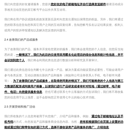
我们向您提供好友邀请服务，您提供
您好友的电子邮箱地址并自行选择发送邮件
邀请活动或分
享相关活动至您的其它帐号平台以作共享互动等。
我们将在用户协议或隐私权政策更新后及时向您发出通知以保障您的权益。另外，我们将通过
您的联系信息告知您和其它用户之间的互动回复结果，告知您帐号实名认证结果反馈、权利人
或用户的投诉举报通知以及解决您反馈的问题等。
2.4 改善我们的产品或服务
为了改善我们的产品、服务并开发给您更好的服务，我们将会使用您的个人信息。但您应当知
悉的是，
一般情况下，我们为此目的仅使用采用匿名化处理后的综合信息和统计性信息，并不
会识别到您个人
，我们将会利用此类信息进行数据分析和研究及开展审计。
我们通过此类信息综合判断七牛云的某一产品、解决方案或功能设置的必要性，可能会请用户
参与各类反馈、互动以便推出新的产品和服务（例如和公司业务联系人手机、电子邮件沟通
等），
为了改善我们的产品或服务，在取得您同意的情况下，我们可能将您的个人信息与第三
方数据匹配形成间接用户画像，以便我们进行产品研发或者有针对性地（通过邮寄、电子邮
件、电话）向您提供服务信息
。您也可通过联系七牛云客服的方式告诉我们，我们将不再收集
您的信息用于以上场景，这不会影响您正常使用七牛云的核心技术功能。
2.5 开展营销和推广活动
我们所收集的个人信息将被用于向您推广、介绍产品和服务。例如，
通过电子邮箱地址以及手
机号码
的方式，向您发送产品和服务商业信息内容。当然，
您有权根据我们在页面上设置的功
能或通过我们附带告知的退订方式，选择不接收该类产品和服务的推广、介绍信息
。