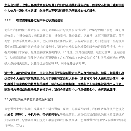
您应当知悉，七牛云各类技术服务均属于我们的基础核心业务功能，如果您不提供上述列示的
个人信息并通过实名认证，您将无法享受我们提供的基础核心技术服务
。
2.2.2
在您使用服务过程中我们收集的信息
为实现我们的核心技术服务，我们另可能会在您使用服务过程中，收集您的如下信息，我们可
能收集：1) 设备信息：包括设备名称、设备型号、设备设置、识标符、地区和语言设置、使用
习惯、操作系统版本以及用于访问服务的设备的设置、设备异常信息；2) 日志信息：当您使用
我们的网站或相关客户端提供的服务时，我们会自动收集您对我们服务的详细使用情况，作为
有关网络日志保存。包括您的搜索查询内容、IP 地址、浏览器的类型、电信运营商、使用的语
言、访问日期和时间及您访问的网页记录；3) 位置信息：包括设备的 GPS 信号或附近的 WiFi
接入点的相关信息、设备定位所在区域 ID、网络服务提供商 ID。
请注意，单独的设备信息、日志信息等是无法识别特定自然人身份的信息。但是，如果我们将
这类非个人信息与其他信息结合用于识别特定自然人身份，或者将其与个人信息结合使用，例
如将以上信息和您的帐号相关联时，则在结合使用期间，这类非个人信息将被视为个人信息，
除取得您授权或法律法规另有规定外，我们会将该类个人信息做匿名化、去标识化处理
。
2.3 为您提供互动功能和发出业务通知
当您通过七牛云与我们或其他用户进行通信、反馈、分享等互动时，我们将收集并使用您提交
的
姓名（昵称）、手机号码、电子邮箱地址
等联系信息。您在使用我们提供的技术指导或技术
支持服务时，您需要向我们提交工单信息和我们反馈互动；您可以通过我们的“问答社区”栏目进
行评论、互动；