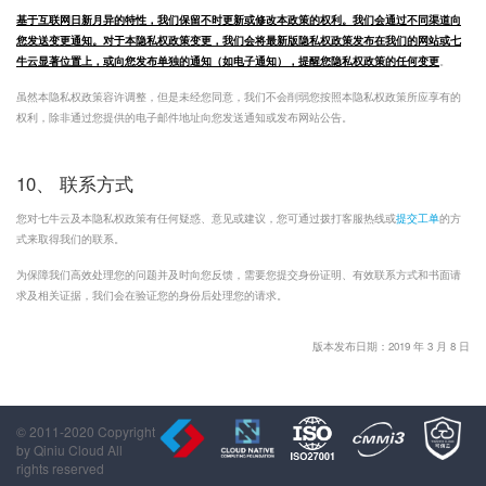
基于互联网日新月异的特性，我们保留不时更新或修改本政策的权利。我们会通过不同渠道向
您发送变更通知。对于本隐私权政策变更，我们会将最新版隐私权政策发布在我们的网站或七
牛云显著位置上，或向您发布单独的通知（如电子通知），提醒您隐私权政策的任何变更
。
虽然本隐私权政策容许调整，但是未经您同意，我们不会削弱您按照本隐私权政策所应享有的
权利，除非通过您提供的电子邮件地址向您发送通知或发布网站公告。
10、
联系方式
您对七牛云及本隐私权政策有任何疑惑、意见或建议，您可通过拨打客服热线或
提交工单
的方
式来取得我们的联系。
为保障我们高效处理您的问题并及时向您反馈，需要您提交身份证明、有效联系方式和书面请
求及相关证据，我们会在验证您的身份后处理您的请求。
版本发布日期：2019 年 3 月 8 日
© 2011-2020 Copyright
by Qiniu Cloud All
rights reserved