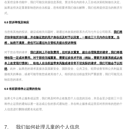
在某些业务功能中，我们可能仅依据信息系统、算法等在内的非人工自动决策机制做出决定。
如果这些决定显著影响您的合法权益，您有权要求我们做出解释，我们也将提供适当的救济方
式。
6.8 投诉举报及响应
当您有其他的投诉、建议或相关问题时，请通过本政策的联系方式与七牛云公司联系。
我们将
尽快审核所涉问题，并在验证您的用户身份后及时予以回复，一般在三十天内作出答复。当
然，如您不满意，您也可以通过向主管机关提出投诉举报
。
对于您合理的请求，
我们原则上不收取费用，但对多次重复、超出合理限度的请求，我们将视
情收取一定成本费用。对于那些无端重复、需要过多技术手段（例如，需要开发新系统或从根
本上改变现行惯例）、给他人合法权益带来风险或者非常不切实际的请求，我们可能会予以拒
绝
。此外，如果您的请求直接涉及国家安全、国防安全、公共卫生、犯罪侦查等和公共利益直
接相关的事由，或者可能导致您或者其他个人、组织的合法权益受到严重损害，我们可能无法
响应您的请求。
6.9 有权获得停止运营的告知
如果七牛云终止服务或运营，我们将及时停止收集您个人信息的活动，并且会至少提前三十日
将停止运营的通知以逐一送达或公告的形式通知您，并在终止服务或运营后对所持有的您的个
人信息进行删除或匿名化处理。
7、
我们如何处理儿童的个人信息