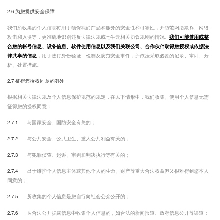
2.6 为您提供安全保障
我们所收集的个人信息将用于确保我们产品和服务的安全性和可靠性，并防范网络欺诈、网络
攻击和入侵等，更准确地识别违反法律法规或七牛云相关协议规则的情况。
我们可能使用或整
合您的帐号信息、设备信息、软件使用信息以及我们关联公司、合作伙伴取得您授权或依据法
律共享的信息
，用于进行身份验证、检测及防范安全事件，并依法采取必要的记录、审计、分
析、处置措施。
2.7 征得您授权同意的例外
根据相关法律法规及个人信息保护规范的规定，在以下情形中，我们收集、使用个人信息无需
征得您的授权同意：
2.7.1
与国家安全、国防安全有关的；
2.7.2
与公共安全、公共卫生、重大公共利益有关的；
2.7.3
与犯罪侦查、起诉、审判和判决执行等有关的；
2.7.4
出于维护个人信息主体或其他个人的生命、财产等重大合法权益但又很难得到您本人
同意的；
2.7.5
所收集的个人信息是您自行向社会公众公开的；
2.7.6
从合法公开披露信息中收集个人信息的，如合法的新闻报道、政府信息公开等渠道；