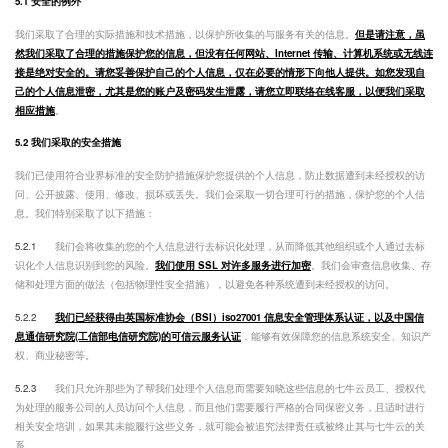
5.1 安全的例外
我们采取了合理的实际措施和技术措施，以保护所收集的与服务有关的信息。
但是请注意，虽
然我们采取了合理的措施保护您的信息，但没有任何网站、Internet 传输、计算机系统或无线连
接是绝对安全的。请您妥善保护自己的个人信息，仅在必要的情形下向他人提供。如您发现自
己的个人信息泄密，尤其是您的账户及密码发生泄露，请您立即联络在线客服，以便我们采取
相应措施
。
5.2 我们采取的安全措施
我们已使用符合业界标准的安全防护措施保护您提供的个人信息，防止数据遭到未经授权的访
问、公开披露、使用、修改、损坏或丢失。我们会采取一切合理可行的措施，保护您的个人信
息。我们特别采取了以下措施：
5.2.1
我们会将收集的您的个人信息进行去标识化处理，从而降低其他组织或个人通过去标
识化个人信息识别到您的风险。
我们使用 SSL 对许多服务进行加密
。我们会审查信息收集、存
储和处理方面的做法（包括物理性安全措施），以避免各种系统遭到未经授权的访问。
5.2.2
我们已经获得由英国标准协会（BSI）iso27001 信息安全管理体系认证，以及中国信
息通信研究院(工信部电信研究院)的可信云服务认证
，能够有效保障您的信息系统安全、知识产
权、商业秘密等。
5.2.3
我们只允许那些为了帮我们处理个人信息而需要知晓这些信息的七牛云员工、授权代
为处理的服务公司的人员访问个人信息，而且他们需要履行严格的合同保密义务，且适时进行
相关安全培训，如果其未能履行这些义务，就可能会被追究法律责任或被终止其与七牛云的关
系。