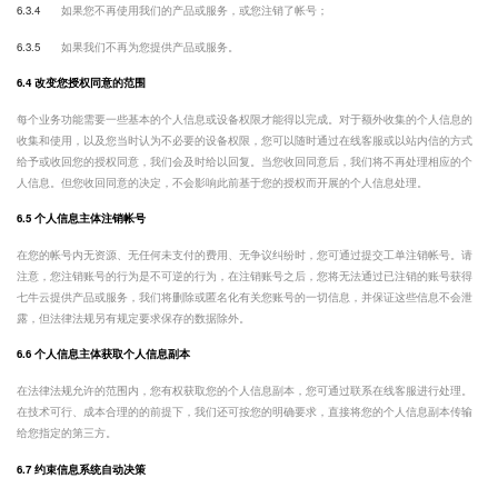
6.3.4
如果您不再使用我们的产品或服务，或您注销了帐号；
6.3.5
如果我们不再为您提供产品或服务。
6.4 改变您授权同意的范围
每个业务功能需要一些基本的个人信息或设备权限才能得以完成。对于额外收集的个人信息的
收集和使用，以及您当时认为不必要的设备权限，您可以随时通过在线客服或以站内信的方式
给予或收回您的授权同意，我们会及时给以回复。当您收回同意后，我们将不再处理相应的个
人信息。但您收回同意的决定，不会影响此前基于您的授权而开展的个人信息处理。
6.5 个人信息主体注销帐号
在您的帐号内无资源、无任何未支付的费用、无争议纠纷时，您可通过提交工单注销帐号。请
注意，您注销账号的行为是不可逆的行为，在注销账号之后，您将无法通过已注销的账号获得
七牛云提供产品或服务，我们将删除或匿名化有关您账号的一切信息，并保证这些信息不会泄
露，但法律法规另有规定要求保存的数据除外。
6.6 个人信息主体获取个人信息副本
在法律法规允许的范围内，您有权获取您的个人信息副本，您可通过联系在线客服进行处理。
在技术可行、成本合理的的前提下，我们还可按您的明确要求，直接将您的个人信息副本传输
给您指定的第三方。
6.7 约束信息系统自动决策