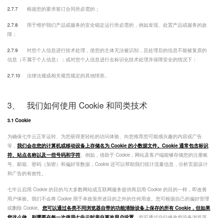
2.7.7
根据您的要求签订合同所必需的；
2.7.8
用于维护我们产品或服务的安全稳定运行所必需的，例如发现、处置产品或服务的故
障；
2.7.9
对您个人信息进行技术处理，使您的主体无法被识别，且处理后的信息不能被复原的
信息（不属于个人信息）；或对您个人信息进行去标识化技术处理并保障安全的情况下；
2.7.10
法律法规或相关规范规定的其他情形。
3、
我们如何使用 Cookie 和同类技术
3.1 Cookie
为确保七牛云正常运转、为您获得更轻松的访问体验、向您推荐您可能感兴趣的内容或广告
等，
我们会在您的计算机或移动设备上存储名为 Cookie 的小数据文件。Cookie 通常包含标识
符、站点名称以及一些号码和字符
。例如，借助于 Cookie，网站及客户端能够存储您的注册账
号、邮箱、密码（加密）和偏好等数据，Cookie 还可以帮助我们统计流量信息，分析页面设计
和广告的有效性。
七牛云启用 Cookie 的目的与大多数网站或互联网服务提供商启用 Cookie 的目的一样，即改善
用户体验。我们不会将 Cookie 用于本政策所述目的之外的任何用途。您可根据自己的偏好管理
或删除 Cookie。
您可以通过各类不同浏览器自带的功能清除设备上保存的所有 Cookie，但如果
您这么做，则需要在每一次使用七牛云时亲自更改用户设置
。您可通过自行修改您设备浏览器