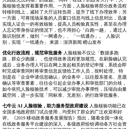
脸核验也发挥着重要作用。一方面，人脸核验将部分政务流程
转移到线上，减轻了大厅运转负荷，提升了线下办理效率；另
一方面，可将现场采集的人员窗口信息与线上信息对比，迅速
实现人证合一的有效核验，提高人员检验真实性，甚至在办理
人忘记带身份证的情况下，也不用担心「白跑一趟」，通过人
脸识别技术，做到「一网通办」、「一纸通办」。
人脸识
别，实现「一纸通办」 来源：澎湃新闻 崂山发布
优化行政流程，规范审批服务
人脸核验不仅让「数据多跑
路，群众少跑腿」，也使得政务流程更加规范。在刷脸确认完
成后，业务办理人可以在网上发起相关的登记申报，系统会即
时完成审查同时将审查信息反馈给工作人员，按时处理。 特
别是在「企业申请信息确认」的业务中，以往股东签名、意愿
确认等审查要素，往往会引起企业办事人和审批部门的分歧，
如今依托人脸核验技术，可以减少审批办事弹性，压缩自由量
裁空间，进一步实现「同标准、无差别」的行政审批服务。
七牛云 AI 人脸核验，助力服务型政府建设
人脸核验功能已在
全国多地政府部门试点使用，均受到了群众的广泛欢迎和好
评。《2019 移动政务服务发展报告》指出，随着全国一体化
在线政务服务平台建设的深入，各级政府纷纷调动各方社会资