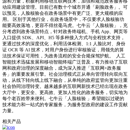
源和力量，积极利用移动互联网技术，加强和规范政务服务移
动应用建设管理。目前已有数十个城市开通「刷脸政务」。可
以预见，人脸核验会在政务场景中有更广泛、更大规模的应
用。 区别于其他行业，在政务场景中，不仅要求人脸核验功
能要高效落地，更容不得丝毫马虎。七牛云「人脸核验」，充
分考虑到政务场景特点，针对政务终端机、手机 App、网页等
入口提供 SDK、API、H5 等多种接入方式与全程技术支持，
更通过技术的深度优化，利用活体检测、1:1 人脸比对、身份
证 OCR 等 AI 技术，对用户身份进行审核验证，用领先的算
法技术保证可用性，为政务流程的安全合规保驾护航。
人工
智能技术迅猛发展和移动智能终端广泛普及，有力推动了互联
网和政府治理的深度融合，成为深入推进「互联网+政务服
务」的重要发展引擎。社会治理模式正从单向管理转向双向互
动，从线下转向线上线下融合，从单纯的政府监管向更加注重
社会协同治理转变。越来越多的互联网新技术已经出现在政务
大厅中，更安全、更高效、更加人性化的政务服务，切实地为
每个老百姓带来便利。七牛云「人脸核验 」希望能以过硬的
技术能力和一站式的专家服务，为服务型政府的建设工作贡献
力量。
相关产品