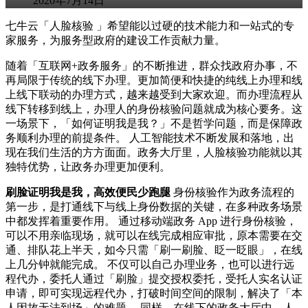
2020年7月14日
七牛云「人脸核验 」希望能以过硬的技术能力和一站式的专
家服务，为服务型政府的建设工作贡献力量。
随着「互联网+政务服务」的不断推进，群众找政府办事，不
再局限于传统的线下办理。更加简便和快捷的纯线上办理和线
上线下联动的办理方式，越来越受到大家欢迎。而办理流程从
线下转移到线上，办理人的身份核验问题就成为核心要务。这
一场景下，「如何证明我是我？」不是哲学问题，而是保障政
务顺利办理的前提条件。 人工智能技术不断发展和落地，出
现在我们生活的方方面面。政务大厅里，人脸核验功能就以其
独特优势，让政务办理更加便利。
刷脸证明我是我，高效便民少跑腿
身份核验作为政务流程的
第一步，是打通线下与线上身份数据的关键，在多种政务场景
中都发挥着重要作用。 通过移动端政务 App 进行身份核验，
可以不用亲临现场，就可以在线完成相应审批，原本需要在交
通、排队花上半天，如今只需「刷一刷脸、眨一眨眼」，在线
上几分钟就能完成。 不仅可以自己办理业务，也可以进行远
程代办，委托人通过「刷脸」提交授权委托，受托人实名认证
申请，即可实现远程代办，打破时间空间的限制，解决了「本
人因故无法到场」的难题。 同样，在线下的政务大厅中，人