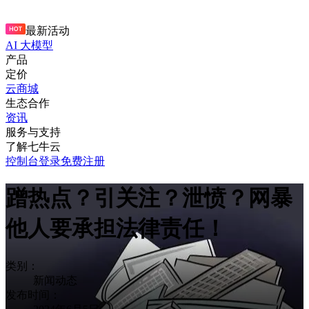
最新活动
AI 大模型
产品
定价
云商城
生态合作
资讯
服务与支持
了解七牛云
控制台
登录
免费注册
蹭热点？引关注？泄愤？网暴
他人要承担法律责任！
类别：
新闻动态
发布时间：