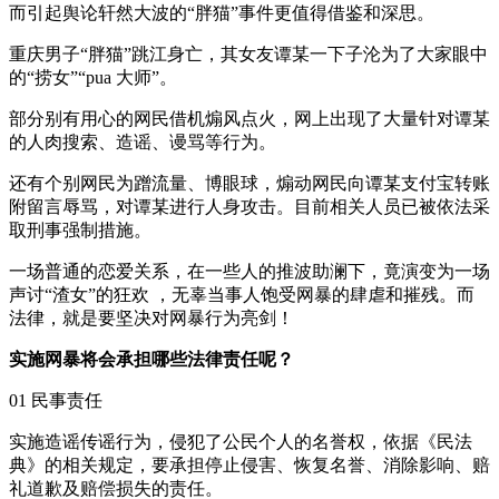
而引起舆论轩然大波的“胖猫”事件更值得借鉴和深思。
重庆男子“胖猫”跳江身亡，其女友谭某一下子沦为了大家眼中
的“捞女”“pua 大师”。
部分别有用心的网民借机煽风点火，网上出现了大量针对谭某
的人肉搜索、造谣、谩骂等行为。
还有个别网民为蹭流量、博眼球，煽动网民向谭某支付宝转账
附留言辱骂，对谭某进行人身攻击。目前相关人员已被依法采
取刑事强制措施。
一场普通的恋爱关系，在一些人的推波助澜下，竟演变为一场
声讨“渣女”的狂欢 ，无辜当事人饱受网暴的肆虐和摧残。而
法律，就是要坚决对网暴行为亮剑！
实施网暴将会承担哪些法律责任呢？
01 民事责任
实施造谣传谣行为，侵犯了公民个人的名誉权，依据《民法
典》的相关规定，要承担停止侵害、恢复名誉、消除影响、赔
礼道歉及赔偿损失的责任。