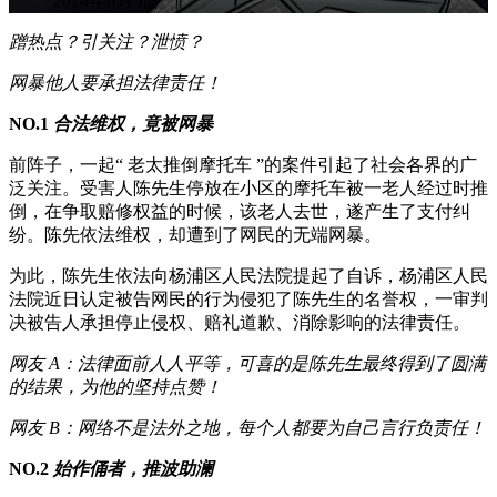
2024年6月5日
蹭热点？引关注？泄愤？
网暴他人要承担法律责任！
NO.1
合法维权，竟被网暴
前阵子，一起“ 老太推倒摩托车 ”的案件引起了社会各界的广
泛关注。受害人陈先生停放在小区的摩托车被一老人经过时推
倒，在争取赔修权益的时候，该老人去世，遂产生了支付纠
纷。陈先依法维权，却遭到了网民的无端网暴。
为此，陈先生依法向杨浦区人民法院提起了自诉，杨浦区人民
法院近日认定被告网民的行为侵犯了陈先生的名誉权，一审判
决被告人承担停止侵权、赔礼道歉、消除影响的法律责任。
网友 A：法律面前人人平等，可喜的是陈先生最终得到了圆满
的结果，为他的坚持点赞！
网友 B：网络不是法外之地，每个人都要为自己言行负责任！
NO.2
始作俑者，推波助澜