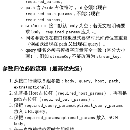
。
required_params
含
占位符时，
必须出现在
path
/<id>
id
，不能出现在
required_path_params
。
required_params
/
接口默认 body 为空；若无文档明确要
GET
DELETE
求 body，
应为
。
required_params
-
同名参数仅在接口模板显式要求时允许跨位置重复
（例如既出现在 path 又出现在 query）。
query 键名必须与模板字面量完全一致（区分大小
写），例如
不能改写为
。
streamKey
stream_key
参数归位必跑流程（最高优先级）
从接口行读取 5 组参数：
、
、
、
、
body
query
host
path
。
extra(optional)
先替换 Host 占位符（
），再替换
required_host_params
path 占位符（
）。
required_path_params
仅把
/
required_query_params
optional_query_params
放入 URL query。
仅把
/
放入 JSON
required_params
optional_params
body。
任一参数放错位置时立即报错