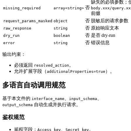
缺失的必填参数；
否
missing_required
array<string>
body.xxx/query.xx
前缀
否
脱敏后的请求参数
request_params_masked
object
否
原始响应文本
raw_response
string
否
是否 dry-run
dry_run
boolean
否
错误信息
error
string
输出约束：
必须返回
。
resolved_action
允许扩展字段（
）。
additionalProperties=true
多语言自动调用规范
基于本文件的
、
、
interface_name
input_schema
自动生成并执行请求。
output_schema
鉴权规范
鉴权字段：
、
。
Access_key
Secret_key