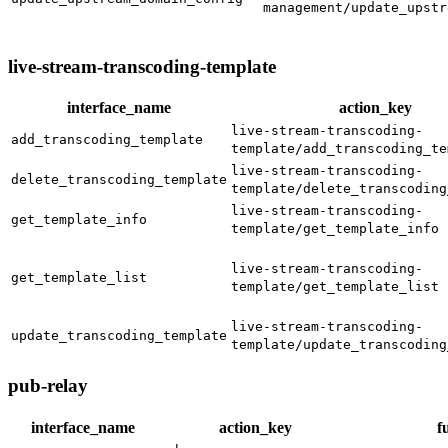
management/update_upstr
live-stream-transcoding-template
interface_name
action_key
live-stream-transcoding-
add_transcoding_template
template/add_transcoding_te
live-stream-transcoding-
delete_transcoding_template
template/delete_transcoding
live-stream-transcoding-
get_template_info
template/get_template_info
live-stream-transcoding-
get_template_list
template/get_template_list
live-stream-transcoding-
update_transcoding_template
template/update_transcoding
pub-relay
interface_name
action_key
f