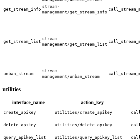
stream-
get_stream_info
call_stream_
management/get_stream_info
stream-
get_stream_list
call_stream_
management/get_stream_list
stream-
unban_stream
call_stream_
management/unban_stream
utilities
interface_name
action_key
create_apikey
utilities/create_apikey
cal
delete_apikey
utilities/delete_apikey
cal
query_apikey_list
utilities/query_apikey_list
cal