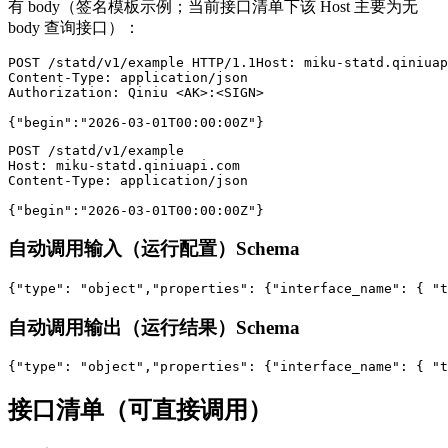
有 body（签名模板示例；当前接口清单下该 Host 主要为无
body 查询接口）：
POST
/statd/v1/example
HTTP/1.1
Host
: 
Content-Type
: 
Authorization
: 
Qiniu <AK>:<SIGN>

{
"begin"
:
"2026-03-01T00:00:00Z"
}
POST /statd/v1/example

Host: miku-statd.qiniuapi.com

Content-Type: application/json

自动调用输入（运行配置）Schema
{
"type"
:
"object"
,
"properties"
:
{
"interface_name"
:
{
"t
自动调用输出（运行结果）Schema
{
"type"
:
"object"
,
"properties"
:
{
"interface_name"
:
{
"t
接口清单（可直接调用）