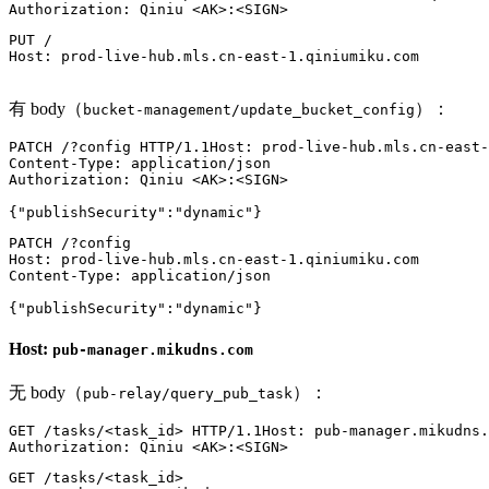
Authorization
: 
PUT /

Host: prod-live-hub.mls.cn-east-1.qiniumiku.com

有 body（
）：
bucket-management/update_bucket_config
PATCH
/?config
HTTP/1.1
Host
: 
Content-Type
: 
Authorization
: 
Qiniu <AK>:<SIGN>

{
"publishSecurity"
:
"dynamic"
}
PATCH /?config

Host: prod-live-hub.mls.cn-east-1.qiniumiku.com

Content-Type: application/json

Host:
pub-manager.mikudns.com
无 body（
）：
pub-relay/query_pub_task
GET
/tasks/<task_id>
HTTP/1.1
Host
: 
Authorization
: 
GET /tasks/<task_id>
