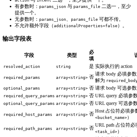
action
intent
有参数时：
与
二选一，至少
params_json
params_file
提供一个。
无参数时：
、
可都不传。
params_json
params_file
不允许额外字段（
）。
additionalProperties=false
输出字段表
必
字段
类型
填
是
实际执行的 action
resolved_action
string
请求 body 必填参
否
required_params
array<string>
解为
required_bod
否
请求 body 可选参
optional_params
array<string>
否
URL query 必填
required_query_params
array<string>
否
URL query 可选
optional_query_params
array<string>
Host 占位符必填
否
required_host_params
array<string>
）
<bucket_name>
URL path 占位
否
required_path_params
array<string>
）
<task_id>