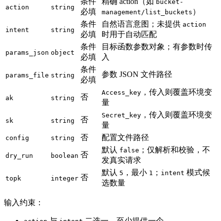
条件
精确 action（如
bucket-
action
string
必填
）
management/list_buckets
条件
自然语言意图；未提供
action
intent
string
必填
时用于自动匹配
条件
目标函数参数对象；有参数时传
params_json
object
必填
入
条件
参数 JSON 文件路径
params_file
string
必填
，传入则覆盖环境变
Access_key
否
ak
string
量
，传入则覆盖环境变
Secret_key
否
sk
string
量
否
配置文件路径
config
string
默认
；仅解析和校验，不
false
否
dry_run
boolean
发真实请求
默认
，最小
；
模式候
5
1
intent
否
topk
integer
选数量
输入约束：
与
二选一，至少提供一个。