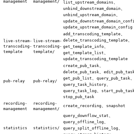
management
management/
、
list_upstream_domains
、
unbind_downstream_domain
、
unbind_upstream_domain
update_downstream_domain_conf
update_upstream_domain_config
、
add_transcoding_template
、
delete_transcoding_template
live-stream-
live-stream-
、
transcoding-
transcoding-
get_template_info
template
template/
、
get_template_list
update_transcoding_template
、
create_pub_task
、
delete_pub_task
edit_pub_tas
、
get_pub_list
query_pub_task
pub-relay
pub-relay/
、
query_task_history
、
query_task_log
start_pub_tas
stop_pub_task
recording-
recording-
、
create_recording
snapshot
management
management/
、
query_downflow_stat
、
query_offline_log
、
statistics
statistics/
query_split_offline_log