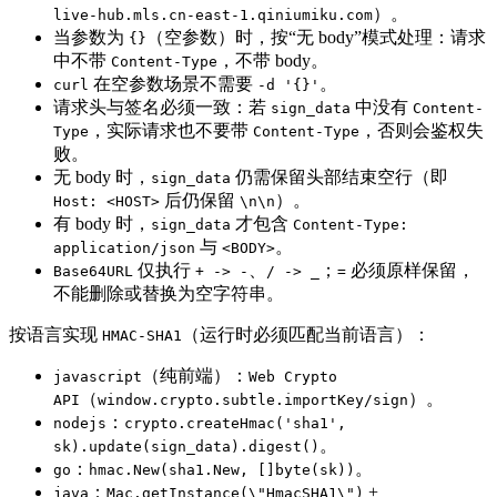
）。
live-hub.mls.cn-east-1.qiniumiku.com
当参数为
（空参数）时，按“无 body”模式处理：请求
{}
中不带
，不带 body。
Content-Type
在空参数场景不需要
。
curl
-d '{}'
请求头与签名必须一致：若
中没有
sign_data
Content-
，实际请求也不要带
，否则会鉴权失
Type
Content-Type
败。
无 body 时，
仍需保留头部结束空行（即
sign_data
后仍保留
）。
Host: <HOST>
\n\n
有 body 时，
才包含
sign_data
Content-Type:
与
。
application/json
<BODY>
仅执行
、
；
必须原样保留，
Base64URL
+ -> -
/ -> _
=
不能删除或替换为空字符串。
按语言实现
（运行时必须匹配当前语言）：
HMAC-SHA1
（纯前端）：
javascript
Web Crypto
（
）。
API
window.crypto.subtle.importKey/sign
：
nodejs
crypto.createHmac('sha1',
。
sk).update(sign_data).digest()
：
。
go
hmac.New(sha1.New, []byte(sk))
：
+
java
Mac.getInstance(\"HmacSHA1\")