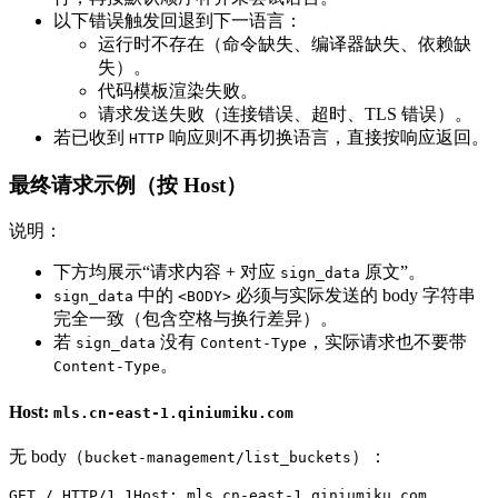
以下错误触发回退到下一语言：
运行时不存在（命令缺失、编译器缺失、依赖缺
失）。
代码模板渲染失败。
请求发送失败（连接错误、超时、TLS 错误）。
若已收到
响应则不再切换语言，直接按响应返回。
HTTP
最终请求示例（按 Host）
说明：
下方均展示“请求内容 + 对应
原文”。
sign_data
中的
必须与实际发送的 body 字符串
sign_data
<BODY>
完全一致（包含空格与换行差异）。
若
没有
，实际请求也不要带
sign_data
Content-Type
。
Content-Type
Host:
mls.cn-east-1.qiniumiku.com
无 body（
）：
bucket-management/list_buckets
GET
/
HTTP/1.1
Host
: 