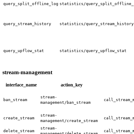
query_split_offline_log
statistics/query_split_offline_
query_stream_history
statistics/query_stream_history
query_upflow_stat
statistics/query_upflow_stat
stream-management
interface_name
action_key
stream-
ban_stream
call_stream_
management/ban_stream
stream-
create_stream
call_stream_
management/create_stream
stream-
delete_stream
call_stream_
management/delete_stream