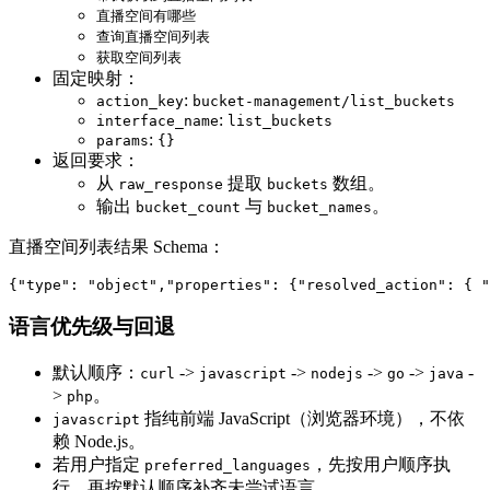
直播空间有哪些
查询直播空间列表
获取空间列表
固定映射：
:
action_key
bucket-management/list_buckets
:
interface_name
list_buckets
:
params
{}
返回要求：
从
提取
数组。
raw_response
buckets
输出
与
。
bucket_count
bucket_names
直播空间列表结果 Schema：
{
"type"
:
"object"
,
"properties"
:
{
"resolved_action"
:
{
"
语言优先级与回退
默认顺序：
->
->
->
->
-
curl
javascript
nodejs
go
java
>
。
php
指纯前端 JavaScript（浏览器环境），不依
javascript
赖 Node.js。
若用户指定
，先按用户顺序执
preferred_languages
行，再按默认顺序补齐未尝试语言。