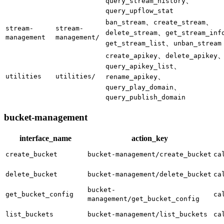
、
query_stream_history
query_upflow_stat
、
、
ban_stream
create_stream
stream-
stream-
、
delete_stream
get_stream_inf
management
management/
、
get_stream_list
unban_stream
、
create_apikey
delete_apikey
、
query_apikey_list
、
utilities
utilities/
rename_apikey
、
query_play_domain
query_publish_domain
bucket-management
interface_name
action_key
create_bucket
bucket-management/create_bucket
ca
delete_bucket
bucket-management/delete_bucket
ca
bucket-
get_bucket_config
ca
management/get_bucket_config
list_buckets
bucket-management/list_buckets
ca