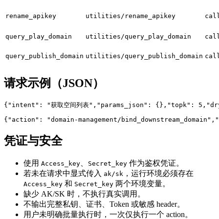
rename_apikey
utilities/rename_apikey
cal
query_play_domain
utilities/query_play_domain
cal
query_publish_domain
utilities/query_publish_domain
cal
请求示例（JSON）
{
"intent"
:
"获取空间列表"
,
"params_json"
:
{
}
,
"topk"
:
5
,
"dr
{
"action"
:
"domain-management/bind_downstream_domain"
,
"
凭证与安全
使用
、
作为鉴权凭证。
Access_key
Secret_key
若未在请求中显式传入
，运行环境必须存在
ak/sk
和
两个环境变量。
Access_key
Secret_key
缺少 AK/SK 时，不执行真实调用。
不输出完整私钥、证书、Token 或敏感 header。
用户未明确批量执行时，一次仅执行一个 action。