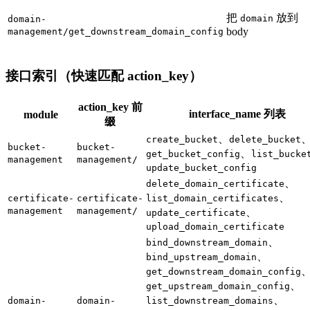
把
放到
domain
domain-
body
management/get_downstream_domain_config
接口索引（快速匹配 action_key）
action_key 前
interface_name 列表
module
缀
、
create_bucket
delete_bucket
bucket-
bucket-
、
get_bucket_config
list_bucke
management
management/
update_bucket_config
、
delete_domain_certificate
、
certificate-
certificate-
list_domain_certificates
management
management/
、
update_certificate
upload_domain_certificate
、
bind_downstream_domain
、
bind_upstream_domain
get_downstream_domain_config
、
get_upstream_domain_config
、
domain-
domain-
list_downstream_domains