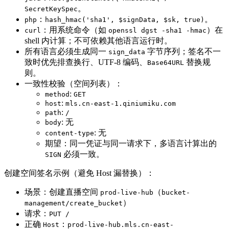
。
SecretKeySpec
：
。
php
hash_hmac('sha1', $signData, $sk, true)
：用系统命令（如
）在
curl
openssl dgst -sha1 -hmac
shell 内计算；不可依赖其他语言运行时。
所有语言必须生成同一
字节序列；签名不一
sign_data
致时优先排查换行、UTF-8 编码、
替换规
Base64URL
则。
一致性校验（空间列表）：
:
method
GET
:
host
mls.cn-east-1.qiniumiku.com
:
path
/
: 无
body
: 无
content-type
期望：同一凭证与同一请求下，多语言计算出的
必须一致。
SIGN
创建空间签名示例（避免 Host 漏替换）：
场景：创建直播空间
（
prod-live-hub
bucket-
）
management/create_bucket
请求：
PUT /
正确
：
Host
prod-live-hub.mls.cn-east-