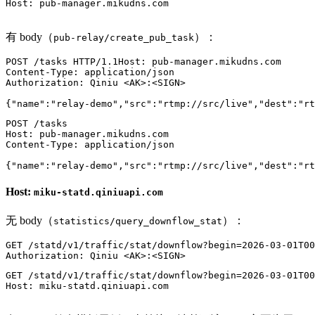
Host: pub-manager.mikudns.com

有 body（
）：
pub-relay/create_pub_task
POST
/tasks
HTTP/1.1
Host
: 
Content-Type
: 
Authorization
: 
Qiniu <AK>:<SIGN>

{
"name"
:
"relay-demo"
,
"src"
:
"rtmp://src/live"
,
"dest"
:
"rt
POST /tasks

Host: pub-manager.mikudns.com

Content-Type: application/json

Host:
miku-statd.qiniuapi.com
无 body（
）：
statistics/query_downflow_stat
GET
/statd/v1/traffic/stat/downflow?begin=2026-03-01T00
Authorization
: 
GET /statd/v1/traffic/stat/downflow?begin=2026-03-01T00
Host: miku-statd.qiniuapi.com
