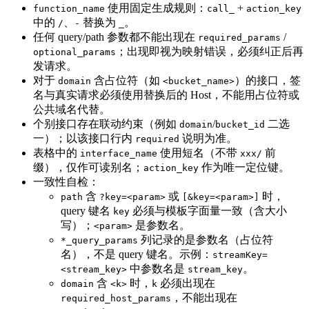
使用固定生成规则：
+
function_name
call_
action_key
中的
、
替换为
。
/
-
_
任何 query/path 参数都不能出现在
/
required_params
；出现即视为映射错误，必须纠正后再
optional_params
发请求。
对于
含占位符（如
）的接口，签
domain
<bucket_name>
名与真实请求必须使用替换后的 Host，不能用占位符或
公共域名代替。
个别接口存在联动约束（例如
/
二选
domain
bucket_id
一）；以该接口行内
说明为准。
required
表格中的
使用短名（不带
前
interface_name
xxx/
缀），仅作可读别名；
作为唯一定位键。
action_key
一致性自检：
含
或
时，
path
?key=<param>
[&key=<param>]
query 键名
必须与模板字面量一致（含大小
key
写）；
是参数名。
<param>
列记录的是参数名（占位符
*_query_params
名），不是 query 键名。示例：
streamKey=
中参数名是
。
<stream_key>
stream_key
含
时，
必须出现在
domain
<k>
k
，不能出现在
required_host_params