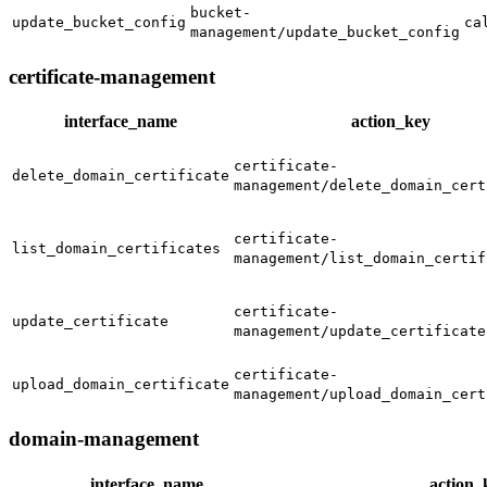
bucket-
update_bucket_config
ca
management/update_bucket_config
certificate-management
interface_name
action_key
certificate-
delete_domain_certificate
management/delete_domain_cert
certificate-
list_domain_certificates
management/list_domain_certif
certificate-
update_certificate
management/update_certificate
certificate-
upload_domain_certificate
management/upload_domain_cert
domain-management
interface_name
action_