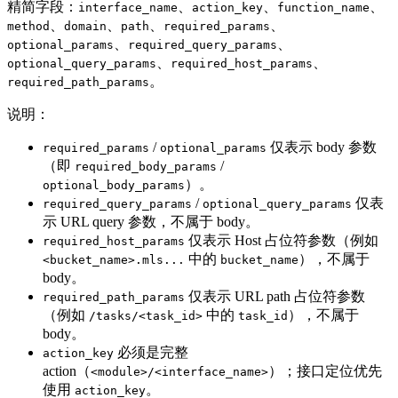
精简字段：
、
、
、
interface_name
action_key
function_name
、
、
、
、
method
domain
path
required_params
、
、
optional_params
required_query_params
、
、
optional_query_params
required_host_params
。
required_path_params
说明：
/
仅表示 body 参数
required_params
optional_params
（即
/
required_body_params
）。
optional_body_params
/
仅表
required_query_params
optional_query_params
示 URL query 参数，不属于 body。
仅表示 Host 占位符参数（例如
required_host_params
中的
），不属于
<bucket_name>.mls...
bucket_name
body。
仅表示 URL path 占位符参数
required_path_params
（例如
中的
），不属于
/tasks/<task_id>
task_id
body。
必须是完整
action_key
action（
）；接口定位优先
<module>/<interface_name>
使用
。
action_key