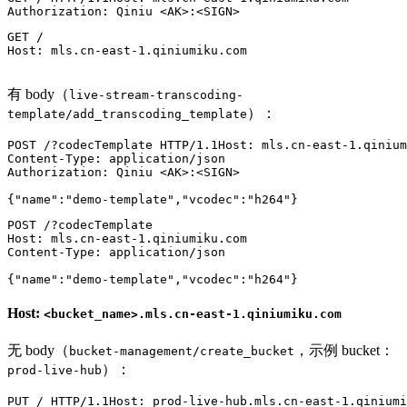
Authorization
: 
GET /

Host: mls.cn-east-1.qiniumiku.com

有 body（
live-stream-transcoding-
）：
template/add_transcoding_template
POST
/?codecTemplate
HTTP/1.1
Host
: 
Content-Type
: 
Authorization
: 
Qiniu <AK>:<SIGN>

{
"name"
:
"demo-template"
,
"vcodec"
:
"h264"
}
POST /?codecTemplate

Host: mls.cn-east-1.qiniumiku.com

Content-Type: application/json

Host:
<bucket_name>.mls.cn-east-1.qiniumiku.com
无 body（
，示例 bucket：
bucket-management/create_bucket
）：
prod-live-hub
PUT
/
HTTP/1.1
Host
: 