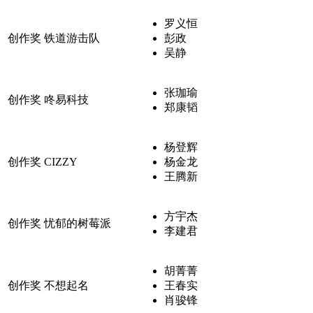
罗义恒
创作奖
铁道游击队
彭政
吴静
张珈瑜
创作奖
咚易科技
郑康韬
杨登辉
创作奖
CIZZY
杨金龙
王腾新
方宇杰
创作奖
忧郁的树莓派
李建君
胡菁菁
创作奖
不想起名
王春实
肖骏锋