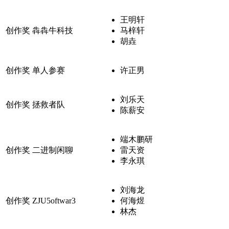
王明轩
创作奖
犇犇牛科技
马梓轩
胡垚
创作奖
单人参赛
许正男
刘乐天
创作奖
拯救者队
陈薪安
端木鹏研
创作奖
二进制闲聊
雷天资
李永琪
刘海龙
创作奖
ZJU5oftwar3
何海煜
林杰