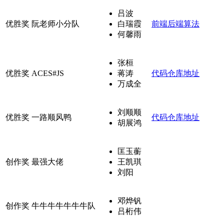
吕波
优胜奖
阮老师小分队
白瑞霞
前端
后端
算法
何馨雨
张桓
优胜奖
ACES#JS
蒋涛
代码仓库地址
万成全
刘顺顺
优胜奖
一路顺风鸭
代码仓库地址
胡展鸿
匡玉蘅
创作奖
最强大佬
王凯琪
刘阳
邓烨钒
创作奖
牛牛牛牛牛牛牛队
吕桁伟