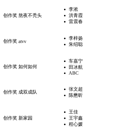
李淞
创作奖
熬夜不秃头
洪青霞
雷震春
李梓扬
创作奖
atvv
朱绍聪
车嘉宁
创作奖
如何如何
田冰航
ABC
张文超
创作奖
成双成队
陈懋昕
王佳
创作奖
新家园
王宇鑫
程心媛