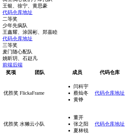
王银、徐宁、黄思豪
代码仓库地址
二等奖
少年先疯队
王鑫耀、涂国彬、郑嘉睦
代码仓库地址
三等奖
麦门随心配队
姚昕玥、石赵凡
前端
后端
奖项
团队
成员
代码仓库
闫科宇
优胜奖
FlickaFrame
蔡灿冬
代码仓库地址
黄铮
董开
优胜奖
水獭云小队
张之阳
代码仓库地址
夏林锐