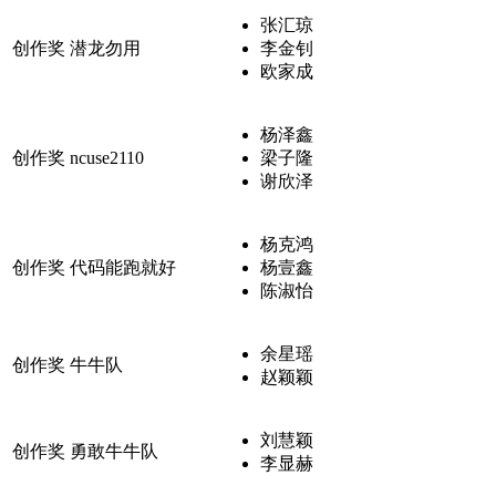
张汇琼
创作奖
潜龙勿用
李金钊
欧家成
杨泽鑫
创作奖
ncuse2110
梁子隆
谢欣泽
杨克鸿
创作奖
代码能跑就好
杨壹鑫
陈淑怡
余星瑶
创作奖
牛牛队
赵颖颖
刘慧颖
创作奖
勇敢牛牛队
李显赫