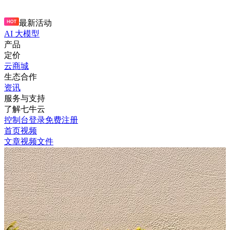
最新活动
AI 大模型
产品
定价
云商城
生态合作
资讯
服务与支持
了解七牛云
控制台
登录
免费注册
首页
视频
文章
视频
文件