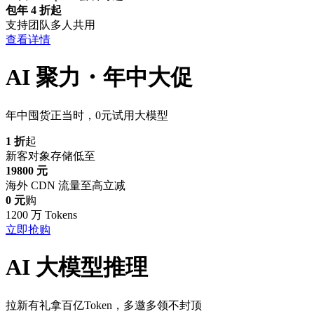
包年 4 折起
支持团队多人共用
查看详情
AI 聚力・年中大促
年中囤货正当时，0元试用大模型
1 折
起
新客对象存储低至
19800 元
海外 CDN 流量至高立减
0 元
购
1200 万 Tokens
立即抢购
AI 大模型推理
拉新有礼拿百亿Token，多邀多领不封顶