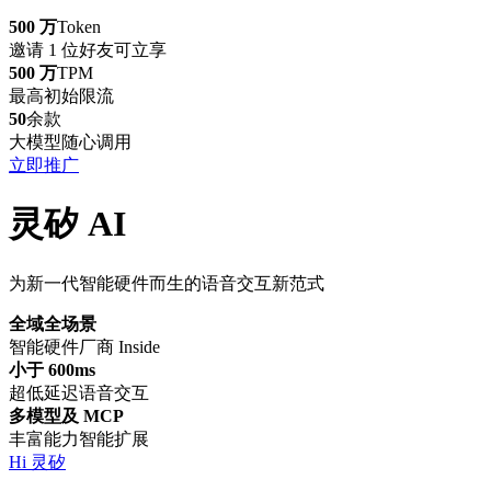
500 万
Token
邀请 1 位好友可立享
500 万
TPM
最高初始限流
50
余款
大模型随心调用
立即推广
灵矽 AI
为新一代智能硬件而生的语音交互新范式
全域全场景
智能硬件厂商 Inside
小于 600ms
超低延迟语音交互
多模型及 MCP
丰富能力智能扩展
Hi 灵矽