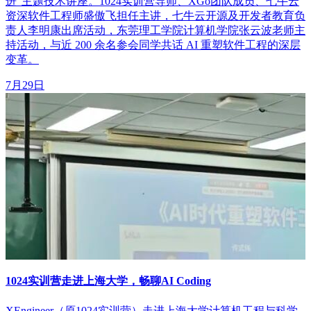
进”主题技术讲座。1024实训营导师、XGo团队成员、七牛云
资深软件工程师盛傲飞担任主讲，七牛云开源及开发者教育负
责人李明康出席活动，东莞理工学院计算机学院张云波老师主
持活动，与近 200 余名参会同学共话 AI 重塑软件工程的深层
变革。
7月29日
1024实训营走进上海大学，畅聊AI Coding
XEngineer（原1024实训营）走进上海大学计算机工程与科学