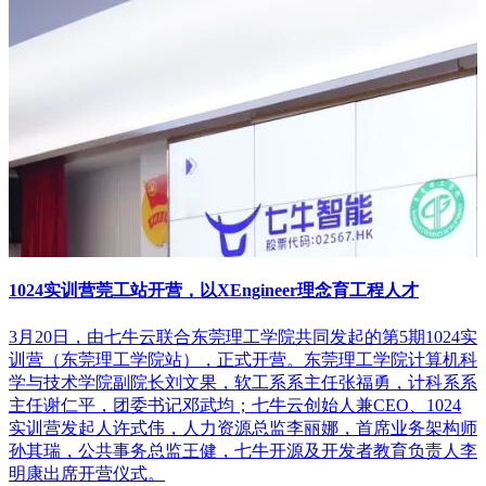
1024实训营莞工站开营，以XEngineer理念育工程人才
3月20日，由七牛云联合东莞理工学院共同发起的第5期1024实
训营（东莞理工学院站），正式开营。东莞理工学院计算机科
学与技术学院副院长刘文果，软工系系主任张福勇，计科系系
主任谢仁平，团委书记邓武均；七牛云创始人兼CEO、1024
实训营发起人许式伟，人力资源总监李丽娜，首席业务架构师
孙其瑞，公共事务总监王健，七牛开源及开发者教育负责人李
明康出席开营仪式。