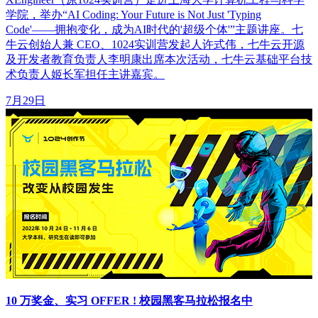
学院，举办“AI Coding: Your Future is Not Just 'Typing
Code'——拥抱变化，成为AI时代的'超级个体'”主题讲座。七
牛云创始人兼 CEO、1024实训营发起人许式伟，七牛云开源
及开发者教育负责人李明康出席本次活动，七牛云基础平台技
术负责人姬长军担任主讲嘉宾。
7月29日
10 万奖金、实习 OFFER ! 校园黑客马拉松报名中