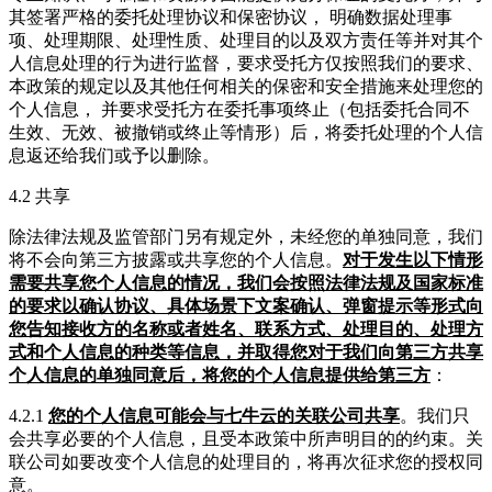
其签署严格的委托处理协议和保密协议， 明确数据处理事
项、处理期限、处理性质、处理目的以及双方责任等并对其个
人信息处理的行为进行监督，要求受托方仅按照我们的要求、
本政策的规定以及其他任何相关的保密和安全措施来处理您的
个人信息， 并要求受托方在委托事项终止（包括委托合同不
生效、无效、被撤销或终止等情形）后，将委托处理的个人信
息返还给我们或予以删除。
4.2 共享
除法律法规及监管部门另有规定外，未经您的单独同意，我们
将不会向第三方披露或共享您的个人信息。
对于发生以下情形
需要共享您个人信息的情况，我们会按照法律法规及国家标准
的要求以确认协议、具体场景下文案确认、弹窗提示等形式向
您告知接收方的名称或者姓名、联系方式、处理目的、处理方
式和个人信息的种类等信息，并取得您对于我们向第三方共享
个人信息的单独同意后，将您的个人信息提供给第三方
：
4.2.1
您的个人信息可能会与七牛云的关联公司共享
。我们只
会共享必要的个人信息，且受本政策中所声明目的的约束。关
联公司如要改变个人信息的处理目的，将再次征求您的授权同
意。