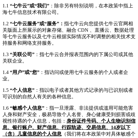
1.1
“七牛云”或“我们”
：除非另有特别说明，在本政策中指上
海七牛信息技术有限公司。
1.2
“七牛云服务”或“服务”：
指七牛云向您提供七牛云官网相
关版面上所展示的对象存储、融合 CDN 、直播云、数据处理
等七牛云服务以及七牛云根据实际情况不时调整的相关技术支
持服务和网络支持服务。
1.3
“关联公司”
：指七牛云合并报表范围内的下属公司或其他
关联企业。
1.4
“用户”或“您”
：指访问或使用七牛云服务的个人或者企
业。
1.5
“个人信息”
：指以电子或者其他方式记录的与已识别或者
可识别的自然人有关的各种信息。
1.6
“敏感个人信息”
：指一旦泄露、非法提供或滥用可能危害
人身和财产安全，极易导致个人名誉、身心健康受到损害或歧
视性待遇的个人信息，包括：
身份证件号码、个人生物识别信
息、银行账户、财产信息、行踪轨迹、交易信息、14岁以下
（含）儿童信息的个人信息
（我们将在本政策中对具体敏感个