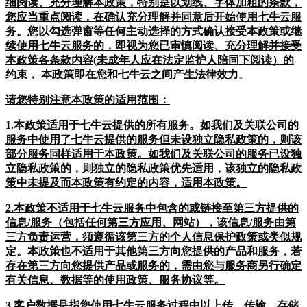
细阅读、充分理解本政策，特别是以划线、字体加粗的条款，
您应当重点阅读，在确认充分理解并同意后开始使用七牛云服
务。您以勾选弹窗等任何主动选择的方式确认接受本政策或继
续使用七牛云服务的，即视为您已审慎阅读、充分理解并接受
本政策各条款内容(未成年人应在法定监护人陪同下阅读）的
约束， 本政策即在您和七牛云之间产生法律效力
。
请您特别注意本政策的适用范围：
1.本政策适用于七牛云提供的所有服务。如我们及关联公司的
服务中使用了七牛云提供的服务但未设独立隐私政策的，则该
部分服务同样适用于本政策。如我们及关联公司的服务已设独
立隐私政策的，则独立的隐私政策优先适用，该独立的隐私政
策中未提及而本政策有约定的内容，适用本政策。
2.本政策不适用于七牛云服务中包含的或链接至第三方提供的
信息/服务（包括任何第三方应用、网站），该信息/服务由第
三方负责运营，须遵循该第三方的个人信息保护政策或类似规
定。本政策也不适用于其他第三方向您提供的产品和服务，若
存在第三方向您提供产品或服务的，需由您与服务商另行确定
有关信息、数据等的使用政策、服务协议等。
3.客户数据是指您使用七牛云服务过程中以上传、传输、存储