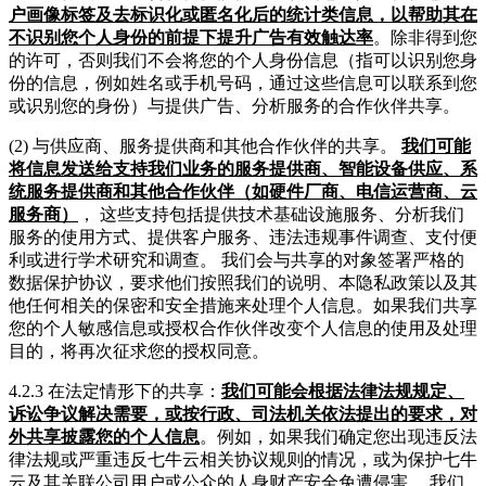
户画像标签及去标识化或匿名化后的统计类信息，以帮助其在
不识别您个人身份的前提下提升广告有效触达率
。除非得到您
的许可，否则我们不会将您的个人身份信息（指可以识别您身
份的信息，例如姓名或手机号码，通过这些信息可以联系到您
或识别您的身份）与提供广告、分析服务的合作伙伴共享。
(2) 与供应商、服务提供商和其他合作伙伴的共享。
我们可能
将信息发送给支持我们业务的服务提供商、智能设备供应、系
统服务提供商和其他合作伙伴（如硬件厂商、电信运营商、云
服务商）
， 这些支持包括提供技术基础设施服务、分析我们
服务的使用方式、提供客户服务、违法违规事件调查、支付便
利或进行学术研究和调查。 我们会与共享的对象签署严格的
数据保护协议，要求他们按照我们的说明、本隐私政策以及其
他任何相关的保密和安全措施来处理个人信息。如果我们共享
您的个人敏感信息或授权合作伙伴改变个人信息的使用及处理
目的，将再次征求您的授权同意。
4.2.3 在法定情形下的共享：
我们可能会根据法律法规规定、
诉讼争议解决需要，或按行政、司法机关依法提出的要求，对
外共享披露您的个人信息
。例如，如果我们确定您出现违反法
律法规或严重违反七牛云相关协议规则的情况，或为保护七牛
云及其关联公司用户或公众的人身财产安全免遭侵害， 我们