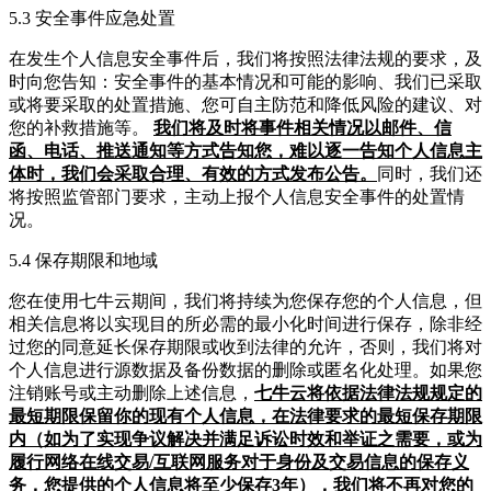
5.3 安全事件应急处置
在发生个人信息安全事件后，我们将按照法律法规的要求，及
时向您告知：安全事件的基本情况和可能的影响、我们已采取
或将要采取的处置措施、您可自主防范和降低风险的建议、对
您的补救措施等。
我们将及时将事件相关情况以邮件、信
函、电话、推送通知等方式告知您，难以逐一告知个人信息主
体时，我们会采取合理、有效的方式发布公告。
同时，我们还
将按照监管部门要求，主动上报个人信息安全事件的处置情
况。
5.4 保存期限和地域
您在使用七牛云期间，我们将持续为您保存您的个人信息，但
相关信息将以实现目的所必需的最小化时间进行保存，除非经
过您的同意延长保存期限或收到法律的允许，否则，我们将对
个人信息进行源数据及备份数据的删除或匿名化处理。如果您
注销账号或主动删除上述信息，
七牛云将依据法律法规规定的
最短期限保留你的现有个人信息，在法律要求的最短保存期限
内（如为了实现争议解决并满足诉讼时效和举证之需要，或为
履行网络在线交易/互联网服务对于身份及交易信息的保存义
务，您提供的个人信息将至少保存3年），我们将不再对您的