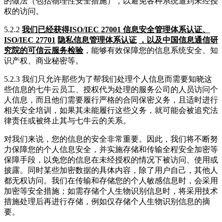
的做法（包括物理性安全措施），以避免各种系统遭到未经授
权的访问。
5.2.2
我们已经获得ISO/IEC 27001 信息安全管理体系认证、
ISO/IEC 27701
隐私信息管理体系认证
，以及中国信息通信研
究院的可信云服务检验
，能够有效保障您的信息系统安全、知
识产权、商业秘密等。
5.2.3 我们只允许那些为了帮我们处理个人信息而需要知晓这
些信息的七牛云员工、授权代为处理的服务公司的人员访问个
人信息，而且他们需要履行严格的合同保密义务，且适时进行
相关安全培训，如果其未能履行这些义务，就可能会被追究法
律责任或被终止其与七牛云的关系。
对我们来说，您的信息的安全非常重要。因此，我们将不断努
力保障您的个人信息安全，并实施存储和传输全程安全加密等
保障手段，以免您的信息在未经授权的情况下被访问、使用或
披露。同时某些加密数据的具体内容，除了用户自己，其他人
都无权访问。我们在传输和存储您的个人敏感信息时，会采用
加密等安全措施；如需存储个人生物识别信息时，将采用技术
措施处理后再进行存储，例如仅存储个人生物识别信息的摘
要。