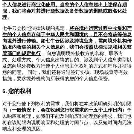
个人信息进行商业化使用。当您的个人信息超出上述保存期
限，我们将会对其进行源数据及备份数据的删除或匿名化处
理
。
七牛云会按照法律法规的规定，
将在境内运营过程中收集和产
生的个人信息存储于中华人民共和国境内，且不会将该等信息
向境外进行传输。如七牛云因涉及跨境业务，需向境外机构传
输境内收集的相关个人信息的，我们会按照法律法规和相关监
管部门的规定执行
， 向您说明境外接收方的名称、联系方
式、处理方式、个人信息出镜的目的、涉及到个人信息类型以
及您向境外接收方行使个人信息主体权利的方式和程序并征得
您的同意。 同时，我们还将通过签订协议、现场核查等有效
措施，要求境外机构为所获得的您的个人信息保密。
6. 您的权利
对于您行使下列权利的需求，我们将在本政策明确列明的期限
内（
一般情况下，会在收到您行权需求的十五个工作日内
）予
以响应和处理，如我们不能及时响应和处理您的需求，我们也
将在该期限内说明响应和处理的时间节点，以及短时间内无法
响应和处理的原因。