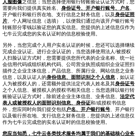
人脸图像
之信息；当您选择使用银行转账验证认证方式时，您
需要向我们提供真实姓名、
身份证号、开户银行账号、户名
、
开户银行和银行所在地、支行信息之财务信息，以及
身份证照
片
、个人网址信息（选填），以便我们通过向该开户银行账号
转账部分零钱以验证您的真实信息。您提供的上述信息仅作为
七牛云完成您的实名认证时的信息校验使用。
另外，当您完成个人用户实名认证的时候，您还可以选择继续
完成企业认证。进行企业认证的，当您选择使用法人/被授权
人扫脸认证方式时，您需要提供您所代表的企业名称、统一社
会信用代码或组织机构代码、公司营业执照或组织企业证照扫
描件之企业主体信息，产品信息、所属行业、网站信息之业务
信息，以及认证人的
身份信息、面部识别之个人信息
，如认证
人为被授权人的，还需额外提供法定代表人姓名及其
身份证号
之个人信息、被授权人的授权书相关信息；当您选择以银行转
账验证认证方式时，除前述企业主体信息、业务信息、
法定代
表人或被授权人的面部识别信息、身份证
和/或授权书信息
外，您应同时向我们提交包括
户名、开户银行账号
、开户银行
以及银行所在地、支行信息之财务信息，您提供的上述信息仅
作为七牛云完成您的实名认证时的信息校验使用。
您应当知悉，七牛云各类技术服务均属于我们的基础核心业务