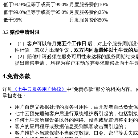
低于99.9%但等于或高于99.0%
月度服务费的10%
低于99.0%但等于或高于95.0%
月度服务费的25%
低于95%
月度服务费的50%
3.2
赔偿申请时限
（1）客户可以每月
第五个工作日
后，对上个服务周期没
性计算，若双方出现争议，
双方均同意最终以七牛云的后
（2）赔偿申请必须在服务可用性未达标的服务周期结束
提出赔偿申请， 均视为客户主动放弃要求赔偿及向七牛
4.免责条款
详见
《七牛云服务用户协议》
中“免责条款”部分的相关内容
承担责任：
用户自定义数据处理的服务可用性，由开发者自己负责保障
七牛云预先通知客户后进行系统维护所引起的，包括割接
任何七牛云所属设备以外的网络、设备或配置调整引起的
客户的应用程序或数据信息受到黑客攻击而引起的；
客户维护不当或保密不当致使数据、口令、密码等丢失或